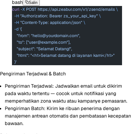
bash
Salin
curl
 -X
 POST
 https://api.zeabur.com/v1/zsend/emails
 \
  -H
 "Authorization: Bearer zs_your_api_key"
 \
  -H
 "Content-Type: application/json"
 \
  -d
 '{
    "from": "hello@yourdomain.com",
    "to": ["user@example.com"],
    "subject": "Selamat Datang!",
    "html": "<h1>Selamat datang di layanan kami</h1>"
  }'
Pengiriman Terjadwal & Batch
Pengiriman Terjadwal
: Jadwalkan email untuk dikirim
pada waktu tertentu — cocok untuk notifikasi yang
memperhatikan zona waktu atau kampanye pemasaran.
Pengiriman Batch
: Kirim ke ribuan penerima dengan
manajemen antrean otomatis dan pembatasan kecepatan
bawaan.