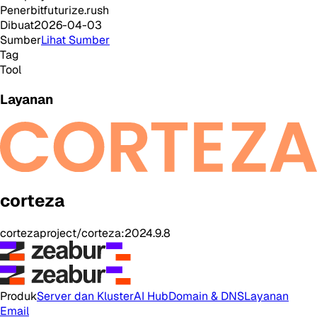
Penerbit
futurize.rush
Dibuat
2026-04-03
Sumber
Lihat Sumber
Tag
Tool
Layanan
corteza
cortezaproject/corteza:2024.9.8
Produk
Server dan Kluster
AI Hub
Domain & DNS
Layanan
Email