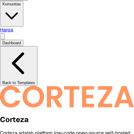
Komunitas
Harga
Dashboard
Back to Templates
Corteza
Corteza adalah platform low-code open-source self-hosted