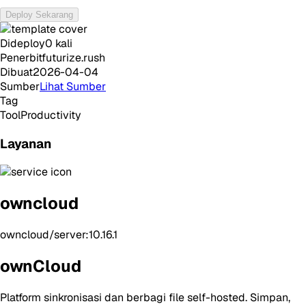
Deploy Sekarang
Dideploy
0
kali
Penerbit
futurize.rush
Dibuat
2026-04-04
Sumber
Lihat Sumber
Tag
Tool
Productivity
Layanan
owncloud
owncloud/server:10.16.1
ownCloud
Platform sinkronisasi dan berbagi file self-hosted. Simpan,