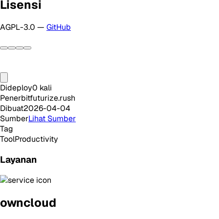
Lisensi
AGPL-3.0 —
GitHub
Dideploy
0
kali
Penerbit
futurize.rush
Dibuat
2026-04-04
Sumber
Lihat Sumber
Tag
Tool
Productivity
Layanan
owncloud