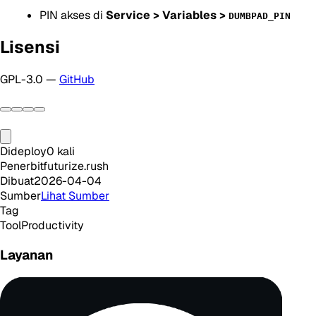
PIN akses di
Service > Variables >
DUMBPAD_PIN
Lisensi
GPL-3.0 —
GitHub
Dideploy
0
kali
Penerbit
futurize.rush
Dibuat
2026-04-04
Sumber
Lihat Sumber
Tag
Tool
Productivity
Layanan