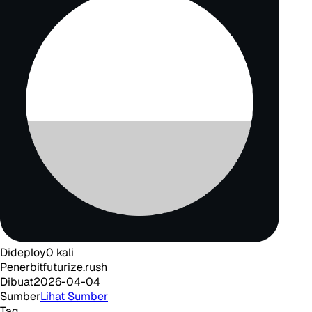
Dideploy
0
kali
Penerbit
futurize.rush
Dibuat
2026-04-04
Sumber
Lihat Sumber
Tag