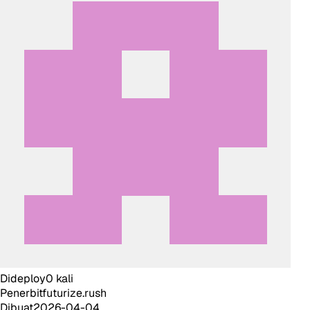
Dideploy
0
kali
Penerbit
futurize.rush
Dibuat
2026-04-04