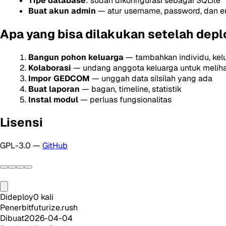
Tipe database
: sudah dikonfigurasi sebagai SQLite
Buat akun admin
— atur username, password, dan e
Apa yang bisa dilakukan setelah depl
Bangun pohon keluarga
— tambahkan individu, kel
Kolaborasi
— undang anggota keluarga untuk melihat
Impor GEDCOM
— unggah data silsilah yang ada
Buat laporan
— bagan, timeline, statistik
Instal modul
— perluas fungsionalitas
Lisensi
GPL-3.0 —
GitHub
Dideploy
0
kali
Penerbit
futurize.rush
Dibuat
2026-04-04