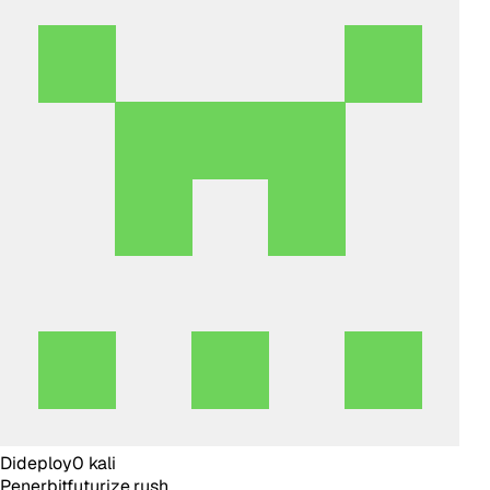
Dideploy
0
kali
Penerbit
futurize.rush