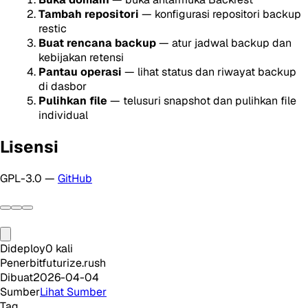
Tambah repositori
— konfigurasi repositori backup
restic
Buat rencana backup
— atur jadwal backup dan
kebijakan retensi
Pantau operasi
— lihat status dan riwayat backup
di dasbor
Pulihkan file
— telusuri snapshot dan pulihkan file
individual
Lisensi
GPL-3.0 —
GitHub
Dideploy
0
kali
Penerbit
futurize.rush
Dibuat
2026-04-04
Sumber
Lihat Sumber
Tag