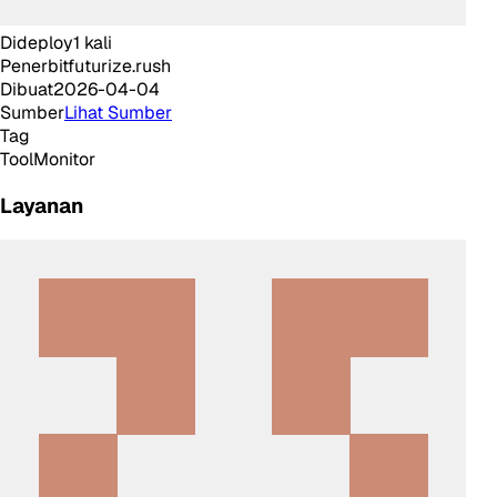
Dideploy
1
kali
Penerbit
futurize.rush
Dibuat
2026-04-04
Sumber
Lihat Sumber
Tag
Tool
Monitor
Layanan