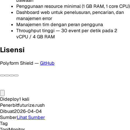
bawaan
Penggunaan resource minimal (1 GB RAM, 1 core CPU)
Dashboard web untuk penelusuran, pencarian, dan
manajemen error
Manajemen tim dengan peran pengguna
Throughput tinggi — 30 event per detik pada 2
vCPU / 4 GB RAM
Lisensi
Polyform Shield —
GitHub
Dideploy
1
kali
Penerbit
futurize.rush
Dibuat
2026-04-04
Sumber
Lihat Sumber
Tag
Tool
Monitor