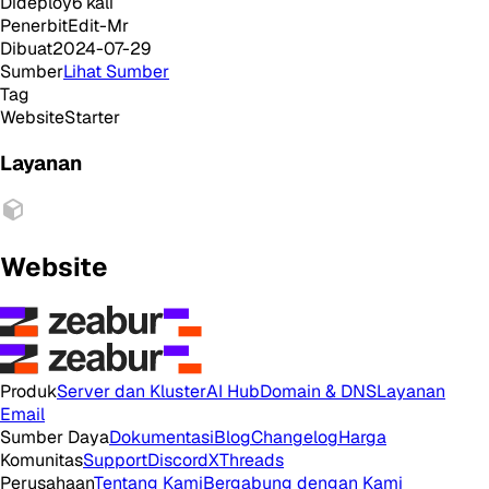
Dideploy
6
kali
Penerbit
Edit-Mr
Dibuat
2024-07-29
Sumber
Lihat Sumber
Tag
Website
Starter
Layanan
Website
Produk
Server dan Kluster
AI Hub
Domain & DNS
Layanan
Email
Sumber Daya
Dokumentasi
Blog
Changelog
Harga
Komunitas
Support
Discord
X
Threads
Perusahaan
Tentang Kami
Bergabung dengan Kami