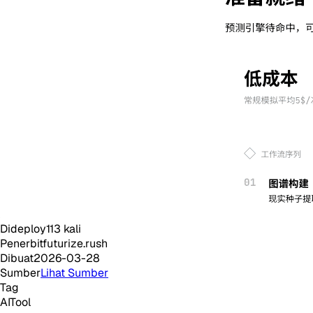
Dideploy
113
kali
Penerbit
futurize.rush
Dibuat
2026-03-28
Sumber
Lihat Sumber
Tag
AI
Tool