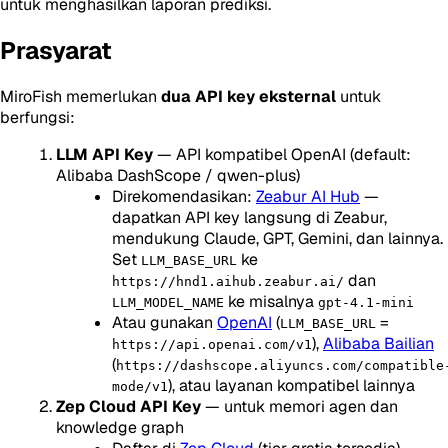
untuk menghasilkan laporan prediksi.
Prasyarat
MiroFish memerlukan
dua API key eksternal
untuk
berfungsi:
LLM API Key
— API kompatibel OpenAI (default:
Alibaba DashScope / qwen-plus)
Direkomendasikan:
Zeabur AI Hub
—
dapatkan API key langsung di Zeabur,
mendukung Claude, GPT, Gemini, dan lainnya.
Set
ke
LLM_BASE_URL
dan
https://hnd1.aihub.zeabur.ai/
ke misalnya
LLM_MODEL_NAME
gpt-4.1-mini
Atau gunakan
OpenAI
(
=
LLM_BASE_URL
),
Alibaba Bailian
https://api.openai.com/v1
(
https://dashscope.aliyuncs.com/compatible
), atau layanan kompatibel lainnya
mode/v1
Zep Cloud API Key
— untuk memori agen dan
knowledge graph