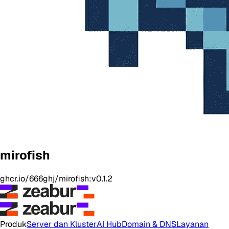
mirofish
ghcr.io/666ghj/mirofish:v0.1.2
Produk
Server dan Kluster
AI Hub
Domain & DNS
Layanan