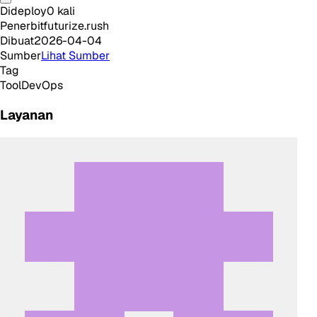
Dideploy
0
kali
Penerbit
futurize.rush
Dibuat
2026-04-04
Sumber
Lihat Sumber
Tag
Tool
DevOps
Layanan