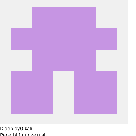
Dideploy
0
kali
Penerbit
futurize.rush