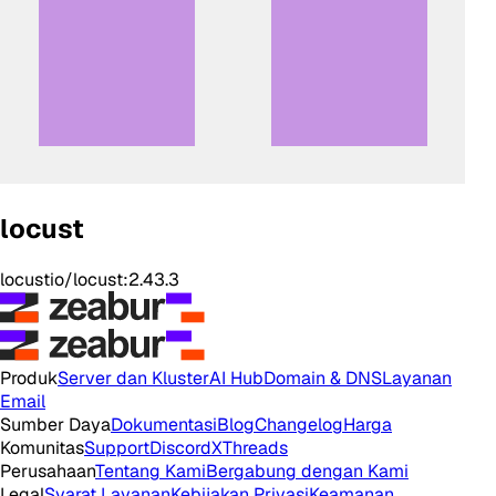
locust
locustio/locust:2.43.3
Produk
Server dan Kluster
AI Hub
Domain & DNS
Layanan
Email
Sumber Daya
Dokumentasi
Blog
Changelog
Harga
Komunitas
Support
Discord
X
Threads
Perusahaan
Tentang Kami
Bergabung dengan Kami
Legal
Syarat Layanan
Kebijakan Privasi
Keamanan