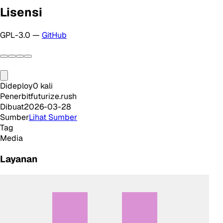
Lisensi
GPL-3.0 —
GitHub
Dideploy
0
kali
Penerbit
futurize.rush
Dibuat
2026-03-28
Sumber
Lihat Sumber
Tag
Media
Layanan