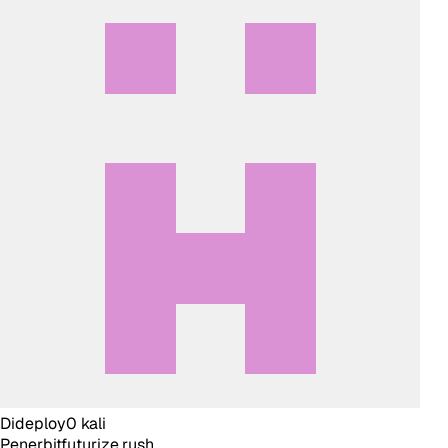
Dideploy
0
kali
Penerbit
futurize.rush