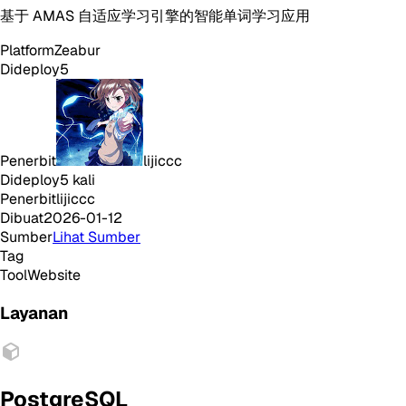
基于 AMAS 自适应学习引擎的智能单词学习应用
Platform
Zeabur
Dideploy
5
Penerbit
lijiccc
Dideploy
5
kali
Penerbit
lijiccc
Dibuat
2026-01-12
Sumber
Lihat Sumber
Tag
Tool
Website
Layanan
PostgreSQL