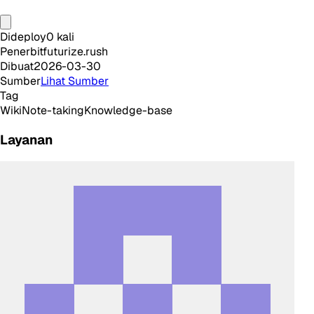
Dideploy
0
kali
Penerbit
futurize.rush
Dibuat
2026-03-30
Sumber
Lihat Sumber
Tag
Wiki
Note-taking
Knowledge-base
Layanan