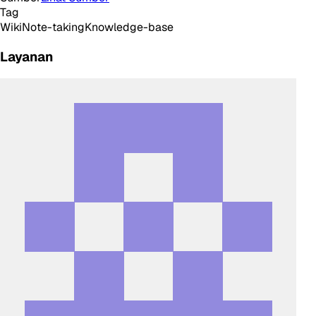
Tag
Wiki
Note-taking
Knowledge-base
Layanan