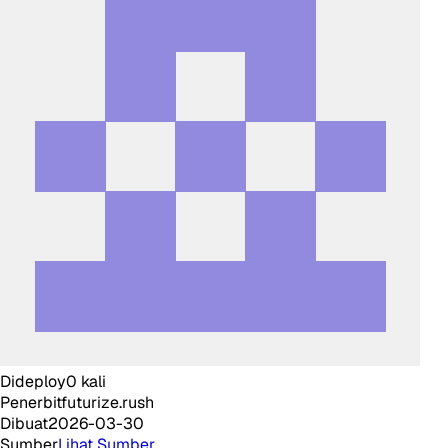
Dideploy
0
kali
Penerbit
futurize.rush
Dibuat
2026-03-30
Sumber
Lihat Sumber