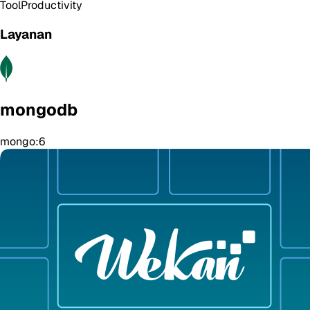
Tool
Productivity
Layanan
mongodb
mongo:6