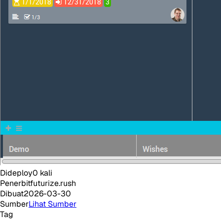
Dideploy
0
kali
Penerbit
futurize.rush
Dibuat
2026-03-30
Sumber
Lihat Sumber
Tag