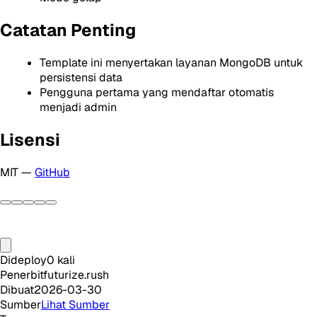
Catatan Penting
Template ini menyertakan layanan MongoDB untuk
persistensi data
Pengguna pertama yang mendaftar otomatis
menjadi admin
Lisensi
MIT —
GitHub
Dideploy
0
kali
Penerbit
futurize.rush
Dibuat
2026-03-30
Sumber
Lihat Sumber