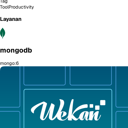
Tag
Tool
Productivity
Layanan
mongodb
mongo:6