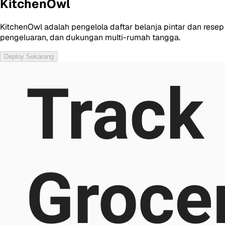
KitchenOwl
KitchenOwl adalah pengelola daftar belanja pintar dan res
pengeluaran, dan dukungan multi-rumah tangga.
Deploy Sekarang