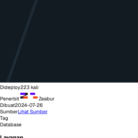
Dideploy
223
kali
Penerbit
Zeabur
Dibuat
2024-07-26
Sumber
Lihat Sumber
Tag
Database
Layanan