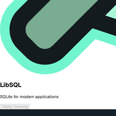
LibSQL
SQLite for modern applications
Deploy Sekarang