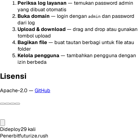
Periksa log layanan
— temukan password admin
yang dibuat otomatis
Buka domain
— login dengan
dan password
admin
dari log
Upload & download
— drag and drop atau gunakan
tombol upload
Bagikan file
— buat tautan berbagi untuk file atau
folder
Kelola pengguna
— tambahkan pengguna dengan
izin berbeda
Lisensi
Apache-2.0 —
GitHub
Dideploy
29
kali
Penerbit
futurize.rush