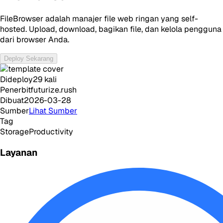
FileBrowser adalah manajer file web ringan yang self-
hosted. Upload, download, bagikan file, dan kelola pengguna
dari browser Anda.
Deploy Sekarang
Dideploy
29
kali
Penerbit
futurize.rush
Dibuat
2026-03-28
Sumber
Lihat Sumber
Tag
Storage
Productivity
Layanan