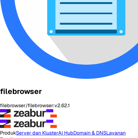
filebrowser
filebrowser/filebrowser:v2.62.1
Produk
Server dan Kluster
AI Hub
Domain & DNS
Layanan