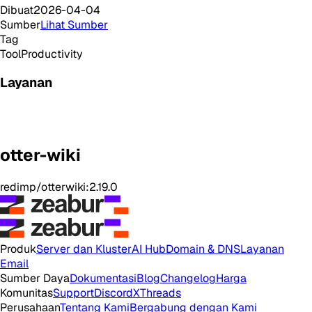
Dibuat
2026-04-04
Sumber
Lihat Sumber
Tag
Tool
Productivity
Layanan
otter-wiki
redimp/otterwiki:2.19.0
Produk
Server dan Kluster
AI Hub
Domain & DNS
Layanan
Email
Sumber Daya
Dokumentasi
Blog
Changelog
Harga
Komunitas
Support
Discord
X
Threads
Perusahaan
Tentang Kami
Bergabung dengan Kami