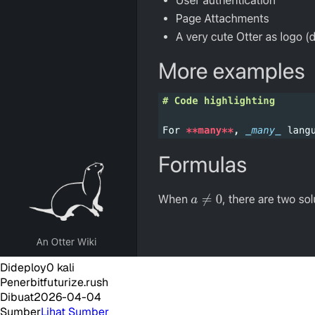
Dideploy
0
kali
Penerbit
futurize.rush
Dibuat
2026-04-04
Sumber
Lihat Sumber