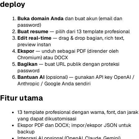
deploy
Buka domain Anda
dan buat akun (email dan
password)
Buat resume
— pilih dari 13 template profesional
Edit real-time
— drag & drop bagian, rich text,
preview instan
Ekspor
— unduh sebagai PDF (dirender oleh
Chromium) atau DOCX
Bagikan
— buat URL publik dengan proteksi
password
Bantuan AI
(opsional) — gunakan API key OpenAI /
Anthropic / Google Anda sendiri
Fitur utama
13 template profesional dengan warna, font, dan jarak
yang dapat dikustomisasi
Ekspor PDF dan DOCX; impor/ekspor JSON untuk
backup
Integrasi AI opsional (OpenAI, Claude, Gemini)