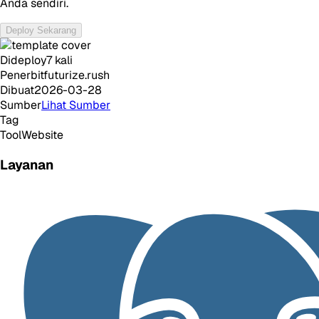
Anda sendiri.
Deploy Sekarang
Dideploy
7
kali
Penerbit
futurize.rush
Dibuat
2026-03-28
Sumber
Lihat Sumber
Tag
Tool
Website
Layanan