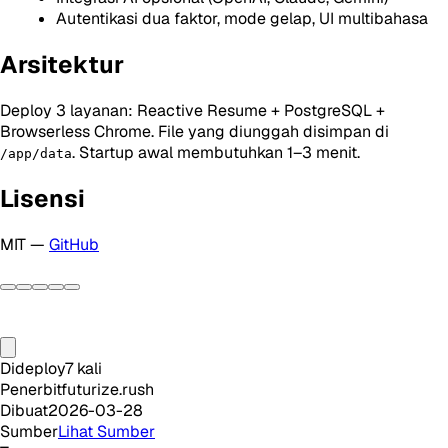
Autentikasi dua faktor, mode gelap, UI multibahasa
Arsitektur
Deploy 3 layanan: Reactive Resume + PostgreSQL +
Browserless Chrome. File yang diunggah disimpan di
. Startup awal membutuhkan 1–3 menit.
/app/data
Lisensi
MIT —
GitHub
Dideploy
7
kali
Penerbit
futurize.rush
Dibuat
2026-03-28
Sumber
Lihat Sumber