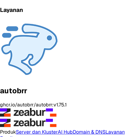
Layanan
autobrr
ghcr.io/autobrr/autobrr:v1.75.1
Produk
Server dan Kluster
AI Hub
Domain & DNS
Layanan