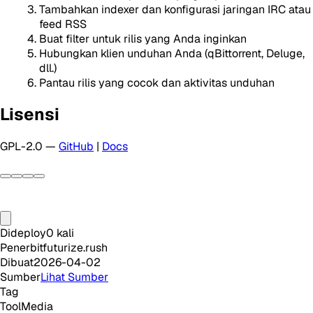
Tambahkan indexer dan konfigurasi jaringan IRC atau
feed RSS
Buat filter untuk rilis yang Anda inginkan
Hubungkan klien unduhan Anda (qBittorrent, Deluge,
dll.)
Pantau rilis yang cocok dan aktivitas unduhan
Lisensi
GPL-2.0 —
GitHub
|
Docs
Dideploy
0
kali
Penerbit
futurize.rush
Dibuat
2026-04-02
Sumber
Lihat Sumber
Tag
Tool
Media