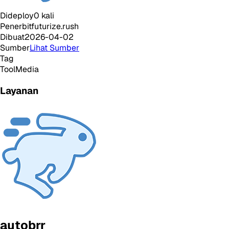
Dideploy
0
kali
Penerbit
futurize.rush
Dibuat
2026-04-02
Sumber
Lihat Sumber
Tag
Tool
Media
Layanan
autobrr