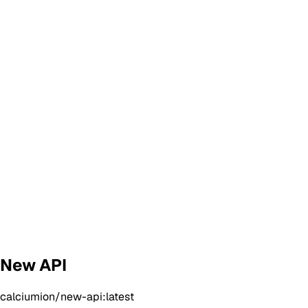
New API
calciumion/new-api:latest