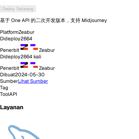
Deploy Sekarang
基于 One API 的二次开发版本，支持 Midjourney
Platform
Zeabur
Dideploy
2664
Penerbit
Zeabur
Dideploy
2664
kali
Penerbit
Zeabur
Dibuat
2024-05-30
Sumber
Lihat Sumber
Tag
Tool
API
Layanan