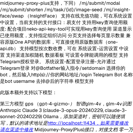
midjourney-proxy-plus支持，下同） /mj/submit/modal
/mj/submit/shorten /mj/task/{id}/image-seed /mj/insight-
face/swap （InsightFace） 支持在线充值功能，可在系统设置
中设置，当前支持的支付接口：易支付 支持用key查询使用额
度: 配合项目neko-api-key-tool可实现用key查询使用 渠道显示
已使用额度，支持指定组织访问 分页支持选择每页显示数量 兼
容原版One API的数据库，可直接使用原版数据库（one-
api.db） 支持模型按次数收费，可在 系统设置-运营设置 中设
置 支持渠道加权随机 数据看板 可设置令牌能调用的模型 支持
Telegram授权登录。 系统设置-配置登录注册-允许通过
Telegram登录 对@Botfather输入指令/setdomain 选择你的
bot，然后输入http(s)://你的网站地址/login Telegram Bot 名称
是bot username 去掉@后的字符串 模型支持
此版本额外支持以下模型：
第三方模型 gps （gpt-4-gizmo-
） 智谱glm-4v，glm-4v识图
Anthropic Claude 3 (claude-3-opus-20240229, claude-3-
sonnet-20240229) Ollama，添加渠道时，密钥可以随便填
写，默认的请求地址是
http://localhost:11434，如果需要修改
请在渠道中修改
Midjourney-Proxy(Plus)接口，对接文档 零一万