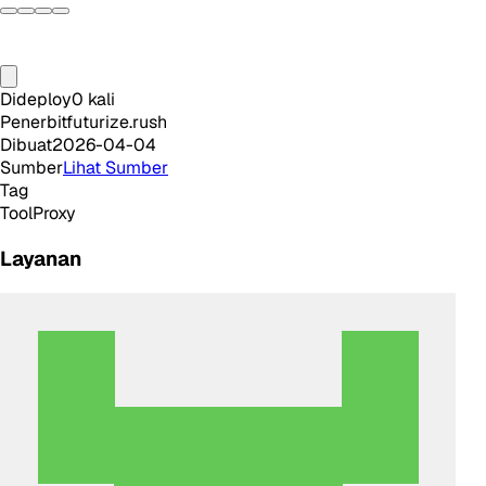
Dideploy
0
kali
Penerbit
futurize.rush
Dibuat
2026-04-04
Sumber
Lihat Sumber
Tag
Tool
Proxy
Layanan