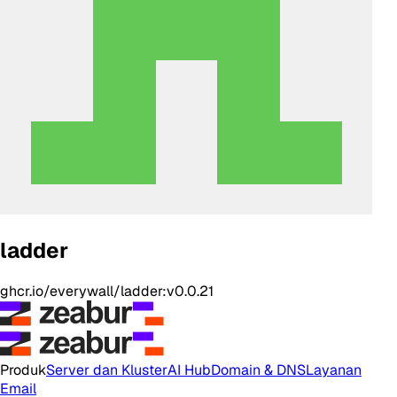
ladder
ghcr.io/everywall/ladder:v0.0.21
Produk
Server dan Kluster
AI Hub
Domain & DNS
Layanan
Email