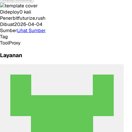
Dideploy
0
kali
Penerbit
futurize.rush
Dibuat
2026-04-04
Sumber
Lihat Sumber
Tag
Tool
Proxy
Layanan