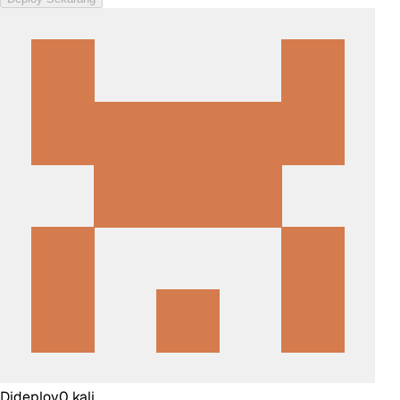
Dideploy
0
kali