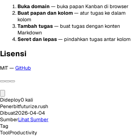
Buka domain
— buka papan Kanban di browser
Buat papan dan kolom
— atur tugas ke dalam
kolom
Tambah tugas
— buat tugas dengan konten
Markdown
Seret dan lepas
— pindahkan tugas antar kolom
Lisensi
MIT —
GitHub
Dideploy
0
kali
Penerbit
futurize.rush
Dibuat
2026-04-04
Sumber
Lihat Sumber
Tag
Tool
Productivity