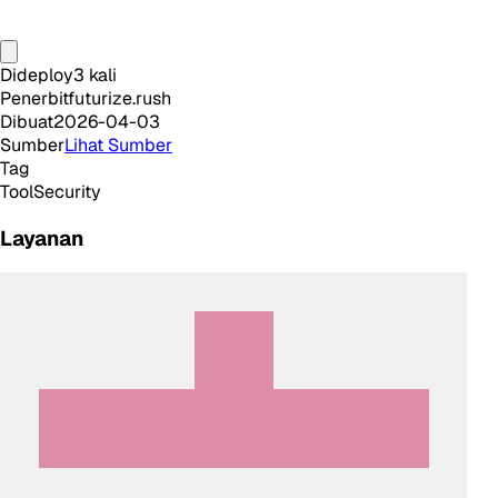
Dideploy
3
kali
Penerbit
futurize.rush
Dibuat
2026-04-03
Sumber
Lihat Sumber
Tag
Tool
Security
Layanan