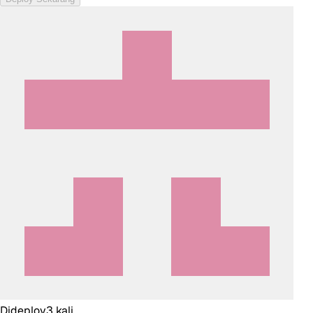
Dideploy
3
kali