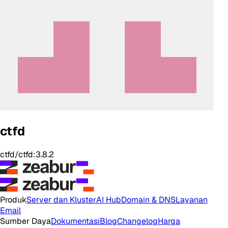
ctfd
ctfd/ctfd:3.8.2
Produk
Server dan Kluster
AI Hub
Domain & DNS
Layanan
Email
Sumber Daya
Dokumentasi
Blog
Changelog
Harga