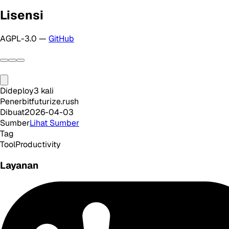
Lisensi
AGPL-3.0 —
GitHub
Dideploy
3
kali
Penerbit
futurize.rush
Dibuat
2026-04-03
Sumber
Lihat Sumber
Tag
Tool
Productivity
Layanan