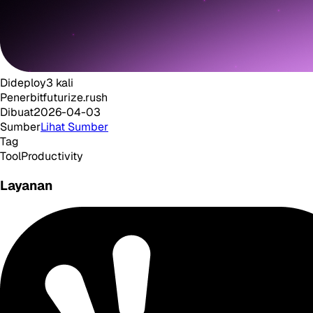
Dideploy
3
kali
Penerbit
futurize.rush
Dibuat
2026-04-03
Sumber
Lihat Sumber
Tag
Tool
Productivity
Layanan