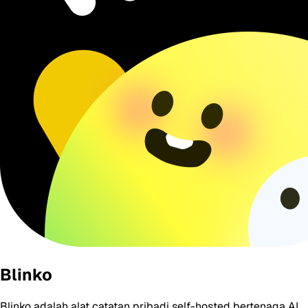
Blinko
Blinko adalah alat catatan pribadi self-hosted bertenaga AI.