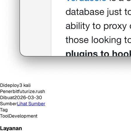
Dideploy
3
kali
Penerbit
futurize.rush
Dibuat
2026-03-30
Sumber
Lihat Sumber
Tag
Tool
Development
Layanan