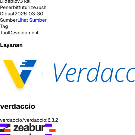
Dideploy
3
kali
Penerbit
futurize.rush
Dibuat
2026-03-30
Sumber
Lihat Sumber
Tag
Tool
Development
Layanan
verdaccio
verdaccio/verdaccio:6.3.2