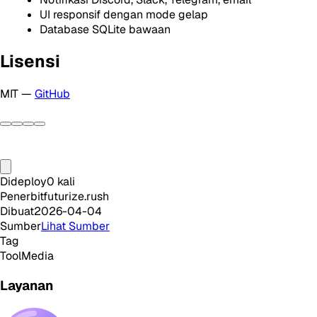
UI responsif dengan mode gelap
Database SQLite bawaan
Lisensi
MIT —
GitHub
Dideploy
0
kali
Penerbit
futurize.rush
Dibuat
2026-04-04
Sumber
Lihat Sumber
Tag
Tool
Media
Layanan