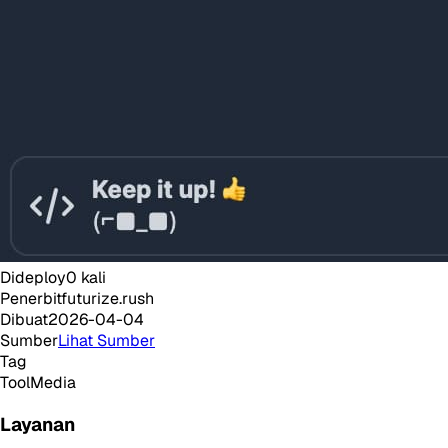
Dideploy
0
kali
Penerbit
futurize.rush
Dibuat
2026-04-04
Sumber
Lihat Sumber
Tag
Tool
Media
Layanan