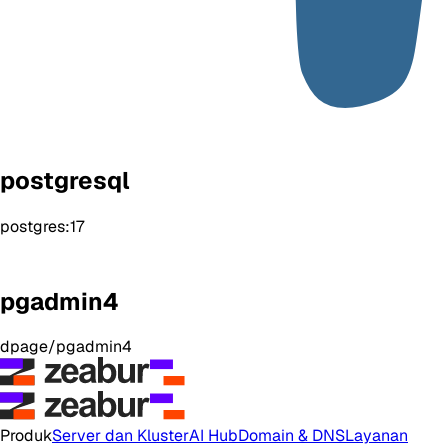
postgresql
postgres:17
pgadmin4
dpage/pgadmin4
Produk
Server dan Kluster
AI Hub
Domain & DNS
Layanan