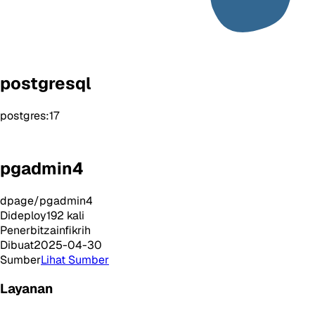
postgresql
postgres:17
pgadmin4
dpage/pgadmin4
Dideploy
192
kali
Penerbit
zainfikrih
Dibuat
2025-04-30
Sumber
Lihat Sumber
Layanan