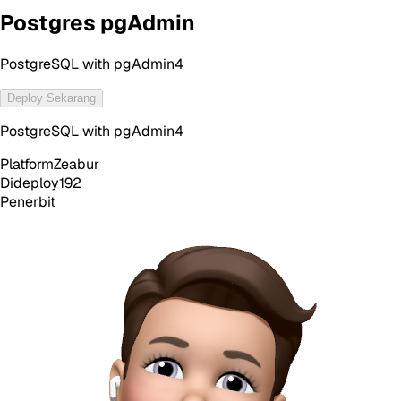
Postgres pgAdmin
PostgreSQL with pgAdmin4
Deploy Sekarang
PostgreSQL with pgAdmin4
Platform
Zeabur
Dideploy
192
Penerbit