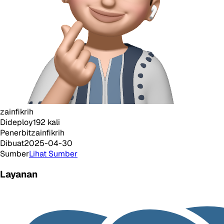
zainfikrih
Dideploy
192
kali
Penerbit
zainfikrih
Dibuat
2025-04-30
Sumber
Lihat Sumber
Layanan