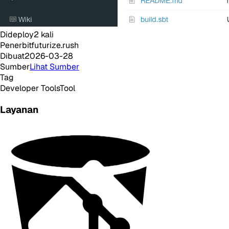
Dideploy
2
kali
Penerbit
futurize.rush
Dibuat
2026-03-28
Sumber
Lihat Sumber
Tag
Developer Tools
Tool
Layanan