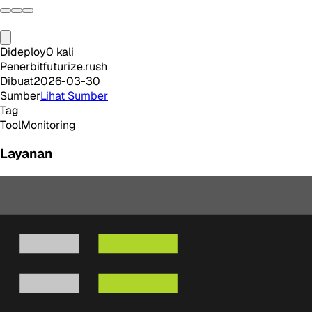
Dideploy
0
kali
Penerbit
futurize.rush
Dibuat
2026-03-30
Sumber
Lihat Sumber
Tag
Tool
Monitoring
Layanan