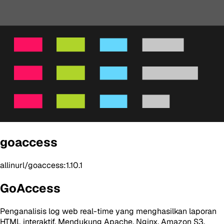
goaccess
allinurl/goaccess:1.10.1
GoAccess
Penganalisis log web real-time yang menghasilkan laporan
HTML interaktif. Mendukung Apache, Nginx, Amazon S3,