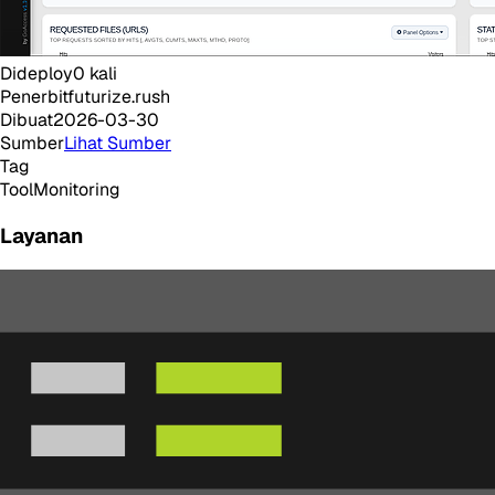
Dideploy
0
kali
Penerbit
futurize.rush
Dibuat
2026-03-30
Sumber
Lihat Sumber
Tag
Tool
Monitoring
Layanan