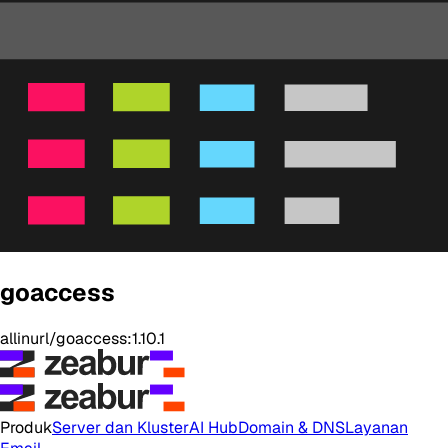
goaccess
allinurl/goaccess:1.10.1
Produk
Server dan Kluster
AI Hub
Domain & DNS
Layanan