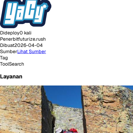
Dideploy
0
kali
Penerbit
futurize.rush
Dibuat
2026-04-04
Sumber
Lihat Sumber
Tag
Tool
Search
Layanan