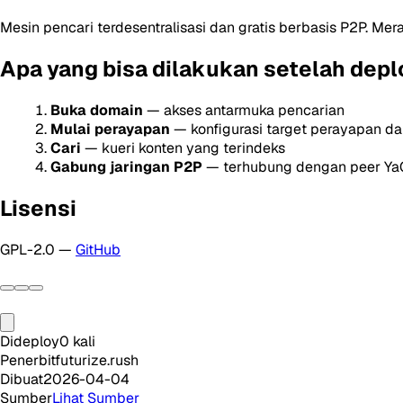
Mesin pencari terdesentralisasi dan gratis berbasis P2P. Me
Apa yang bisa dilakukan setelah depl
Buka domain
— akses antarmuka pencarian
Mulai perayapan
— konfigurasi target perayapan da
Cari
— kueri konten yang terindeks
Gabung jaringan P2P
— terhubung dengan peer YaC
Lisensi
GPL-2.0 —
GitHub
Dideploy
0
kali
Penerbit
futurize.rush
Dibuat
2026-04-04
Sumber
Lihat Sumber