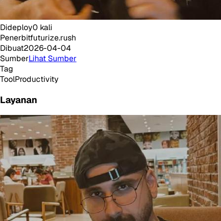
Dideploy
0
kali
Penerbit
futurize.rush
Dibuat
2026-04-04
Sumber
Lihat Sumber
Tag
Tool
Productivity
Layanan