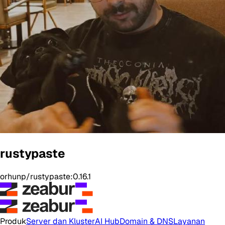
rustypaste
orhunp/rustypaste:0.16.1
Produk
Server dan Kluster
AI Hub
Domain & DNS
Layanan