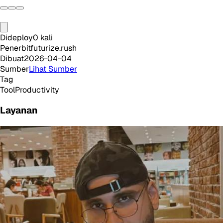
Dideploy
0
kali
Penerbit
futurize.rush
Dibuat
2026-04-04
Sumber
Lihat Sumber
Tag
Tool
Productivity
Layanan