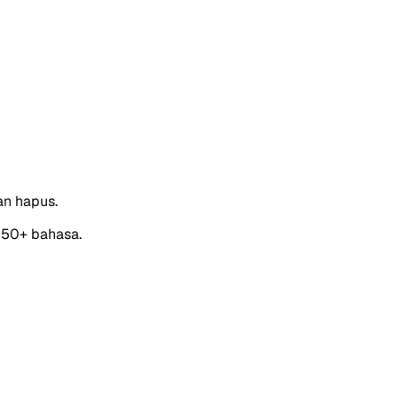
an hapus.
 150+ bahasa.