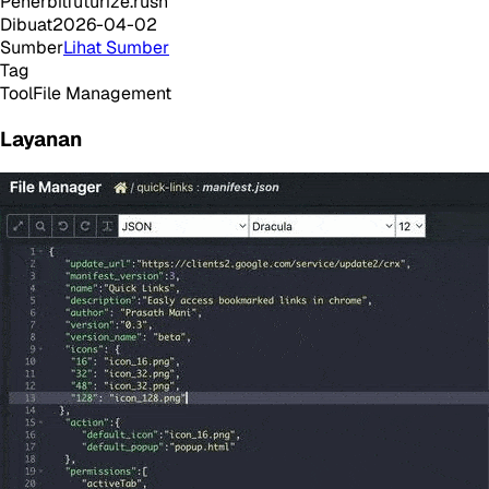
Penerbit
futurize.rush
Dibuat
2026-04-02
Sumber
Lihat Sumber
Tag
Tool
File Management
Layanan