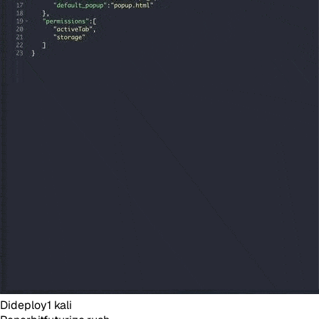
Dideploy
1
kali