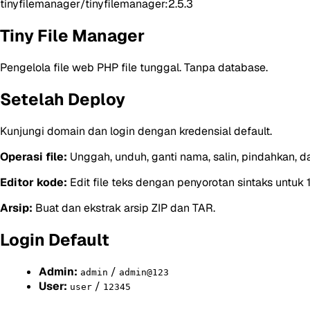
tinyfilemanager/tinyfilemanager:2.5.3
Tiny File Manager
Pengelola file web PHP file tunggal. Tanpa database.
Setelah Deploy
Kunjungi domain dan login dengan kredensial default.
Operasi file:
Unggah, unduh, ganti nama, salin, pindahkan, d
Editor kode:
Edit file teks dengan penyorotan sintaks untuk
Arsip:
Buat dan ekstrak arsip ZIP dan TAR.
Login Default
Admin:
/
admin
admin@123
User:
/
user
12345