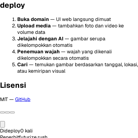
deploy
Buka domain
— UI web langsung dimuat
Upload media
— tambahkan foto dan video ke
volume data
Jelajahi dengan AI
— gambar serupa
dikelompokkan otomatis
Penemuan wajah
— wajah yang dikenali
dikelompokkan secara otomatis
Cari
— temukan gambar berdasarkan tanggal, lokasi,
atau kemiripan visual
Lisensi
MIT —
GitHub
Dideploy
0
kali
Penerbit
futurize.rush