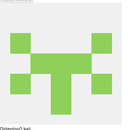
Dideploy
0
kali