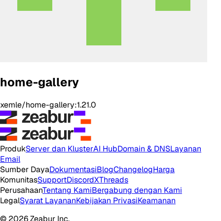
home-gallery
xemle/home-gallery:1.21.0
Produk
Server dan Kluster
AI Hub
Domain & DNS
Layanan
Email
Sumber Daya
Dokumentasi
Blog
Changelog
Harga
Komunitas
Support
Discord
X
Threads
Perusahaan
Tentang Kami
Bergabung dengan Kami
Legal
Syarat Layanan
Kebijakan Privasi
Keamanan
© 2026 Zeabur Inc.