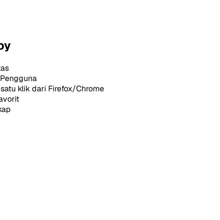
oy
tas
i Pengguna
satu klik dari Firefox/Chrome
avorit
kap