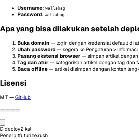
Username
:
wallabag
Password
:
wallabag
Apa yang bisa dilakukan setelah depl
Buka domain
— login dengan kredensial default di a
Ubah password
— segera ke Pengaturan > Informas
Pasang ekstensi browser
— simpan artikel dengan 
Tag dan atur
— kategorikan artikel dengan tag dan f
Baca offline
— artikel disimpan dengan konten leng
Lisensi
MIT —
GitHub
Dideploy
2
kali
Penerbit
futurize.rush