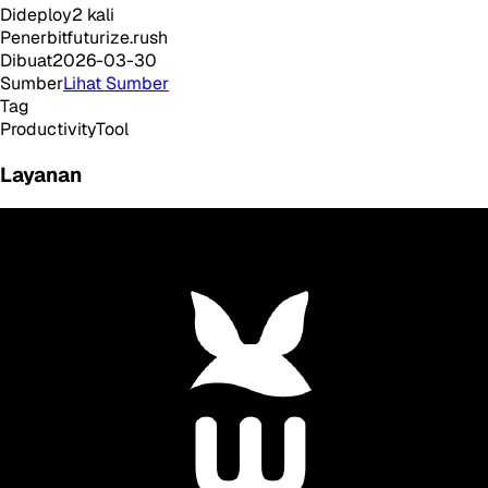
Dideploy
2
kali
Penerbit
futurize.rush
Dibuat
2026-03-30
Sumber
Lihat Sumber
Tag
Productivity
Tool
Layanan