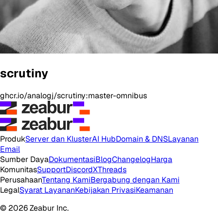
scrutiny
ghcr.io/analogj/scrutiny:master-omnibus
Produk
Server dan Kluster
AI Hub
Domain & DNS
Layanan
Email
Sumber Daya
Dokumentasi
Blog
Changelog
Harga
Komunitas
Support
Discord
X
Threads
Perusahaan
Tentang Kami
Bergabung dengan Kami
Legal
Syarat Layanan
Kebijakan Privasi
Keamanan
© 2026 Zeabur Inc.