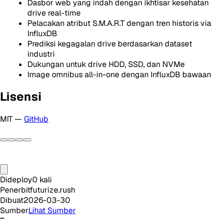
Dasbor web yang indah dengan ikhtisar kesehatan
drive real-time
Pelacakan atribut S.M.A.R.T dengan tren historis via
InfluxDB
Prediksi kegagalan drive berdasarkan dataset
industri
Dukungan untuk drive HDD, SSD, dan NVMe
Image omnibus all-in-one dengan InfluxDB bawaan
Lisensi
MIT —
GitHub
Dideploy
0
kali
Penerbit
futurize.rush
Dibuat
2026-03-30
Sumber
Lihat Sumber