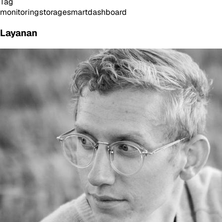
Tag
monitoring
storage
smart
dashboard
Layanan