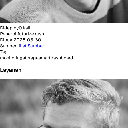
Dideploy
0
kali
Penerbit
futurize.rush
Dibuat
2026-03-30
Sumber
Lihat Sumber
Tag
monitoring
storage
smart
dashboard
Layanan