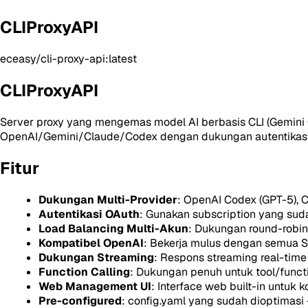
CLIProxyAPI
eceasy/cli-proxy-api:latest
CLIProxyAPI
Server proxy yang mengemas model AI berbasis CLI (Gemini C
OpenAI/Gemini/Claude/Codex dengan dukungan autentikasi
Fitur
Dukungan Multi-Provider
: OpenAI Codex (GPT-5), C
Autentikasi OAuth
: Gunakan subscription yang sud
Load Balancing Multi-Akun
: Dukungan round-robin
Kompatibel OpenAI
: Bekerja mulus dengan semua S
Dukungan Streaming
: Respons streaming real-time
Function Calling
: Dukungan penuh untuk tool/functi
Web Management UI
: Interface web built-in untuk
Pre-configured
: config.yaml yang sudah dioptimasi 