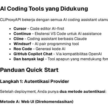
AI Coding Tools yang Didukung
CLIProxyAPI bekerja dengan semua AI coding assistant utam
Cursor
- Code editor AI-first
Continue
- Ekstensi VS Code untuk AI assistance
Cline
- Coding assistant berbasis Claude
Windsurf
- AI pair programming tool
Roo Code
- Generasi kode AI
GitHub Copilot Chat
- Via kompatibilitas OpenAI
Dan banyak lagi
- Tool apapun yang mendukung for
Panduan Quick Start
Langkah 1: Autentikasi Provider
Setelah deployment, Anda punya
dua metode autentikasi
:
Metode A: Web UI (Direkomendasikan)