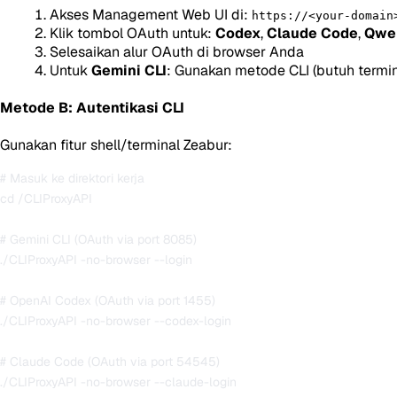
Akses Management Web UI di:
https://<your-domain
Klik tombol OAuth untuk:
Codex
,
Claude Code
,
Qwe
Selesaikan alur OAuth di browser Anda
Untuk
Gemini CLI
: Gunakan metode CLI (butuh termin
Metode B: Autentikasi CLI
Gunakan fitur shell/terminal Zeabur:
# Masuk ke direktori kerja

cd /CLIProxyAPI

# Gemini CLI (OAuth via port 8085)

./CLIProxyAPI -no-browser --login

# OpenAI Codex (OAuth via port 1455)

./CLIProxyAPI -no-browser --codex-login

# Claude Code (OAuth via port 54545)

./CLIProxyAPI -no-browser --claude-login
