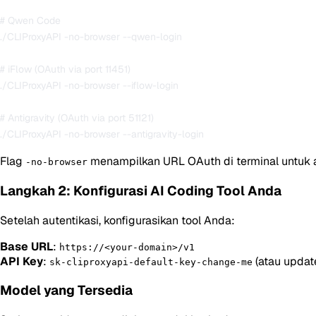
# Qwen Code

./CLIProxyAPI -no-browser --qwen-login

# iFlow (OAuth via port 11451)

./CLIProxyAPI -no-browser --iflow-login

# Antigravity (OAuth via port 51121)

Flag
menampilkan URL OAuth di terminal untuk a
-no-browser
Langkah 2: Konfigurasi AI Coding Tool Anda
Setelah autentikasi, konfigurasikan tool Anda:
Base URL
:
https://<your-domain>/v1
API Key
:
(atau update
sk-cliproxyapi-default-key-change-me
Model yang Tersedia