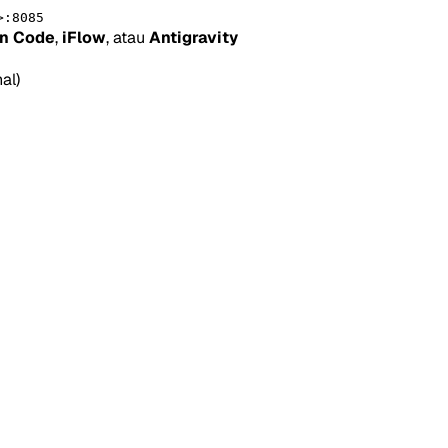
>:8085
n Code
,
iFlow
, atau
Antigravity
al)