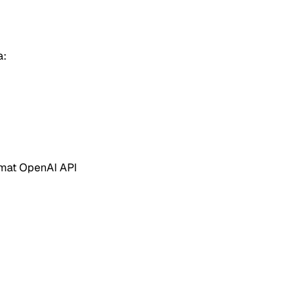
a:
mat OpenAI API