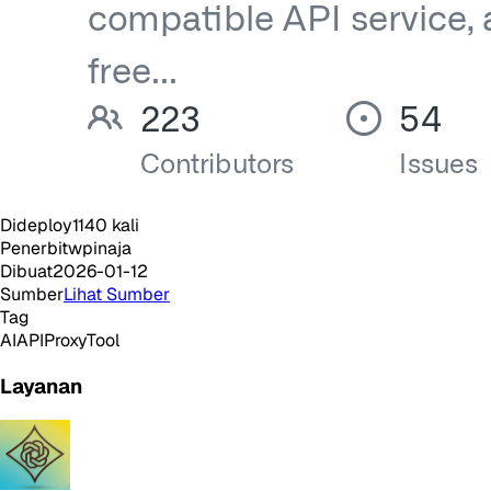
Dideploy
1140
kali
Penerbit
wpinaja
Dibuat
2026-01-12
Sumber
Lihat Sumber
Tag
AI
API
Proxy
Tool
Layanan