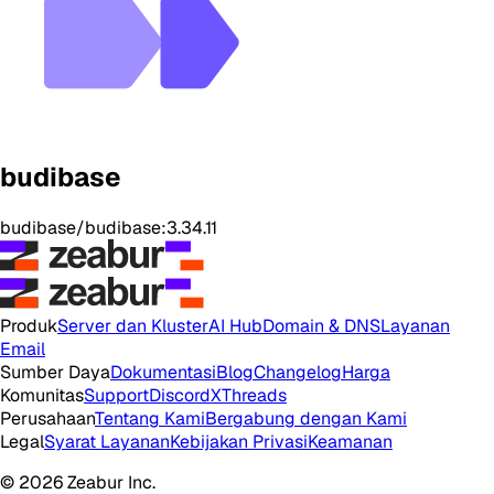
budibase
budibase/budibase:3.34.11
Produk
Server dan Kluster
AI Hub
Domain & DNS
Layanan
Email
Sumber Daya
Dokumentasi
Blog
Changelog
Harga
Komunitas
Support
Discord
X
Threads
Perusahaan
Tentang Kami
Bergabung dengan Kami
Legal
Syarat Layanan
Kebijakan Privasi
Keamanan
© 2026 Zeabur Inc.