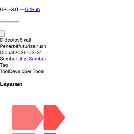
GPL-3.0 —
GitHub
Dideploy
6
kali
Penerbit
futurize.rush
Dibuat
2026-03-31
Sumber
Lihat Sumber
Tag
Tool
Developer Tools
Layanan