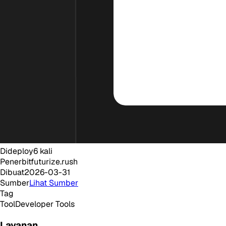
Dideploy
6
kali
Penerbit
futurize.rush
Dibuat
2026-03-31
Sumber
Lihat Sumber
Tag
Tool
Developer Tools
Layanan