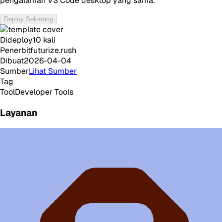
pengalaman VS Code desktop yang sama.
Deploy Sekarang
Dideploy
10
kali
Penerbit
futurize.rush
Dibuat
2026-04-04
Sumber
Lihat Sumber
Tag
Tool
Developer Tools
Layanan