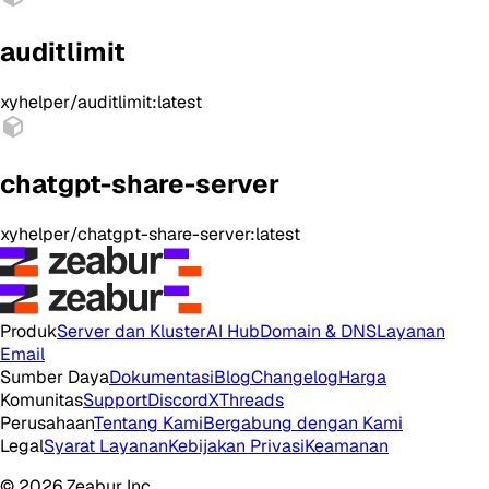
auditlimit
xyhelper/auditlimit:latest
chatgpt-share-server
xyhelper/chatgpt-share-server:latest
Produk
Server dan Kluster
AI Hub
Domain & DNS
Layanan
Email
Sumber Daya
Dokumentasi
Blog
Changelog
Harga
Komunitas
Support
Discord
X
Threads
Perusahaan
Tentang Kami
Bergabung dengan Kami
Legal
Syarat Layanan
Kebijakan Privasi
Keamanan
© 2026 Zeabur Inc.