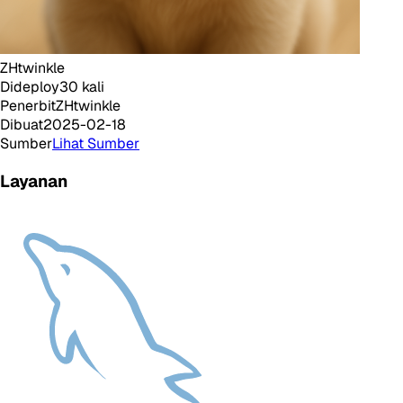
ZHtwinkle
Dideploy
30
kali
Penerbit
ZHtwinkle
Dibuat
2025-02-18
Sumber
Lihat Sumber
Layanan