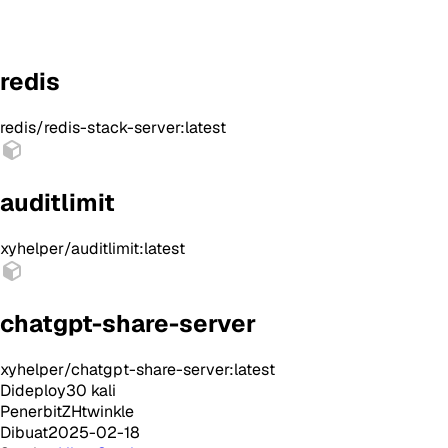
redis
redis/redis-stack-server:latest
auditlimit
xyhelper/auditlimit:latest
chatgpt-share-server
xyhelper/chatgpt-share-server:latest
Dideploy
30
kali
Penerbit
ZHtwinkle
Dibuat
2025-02-18