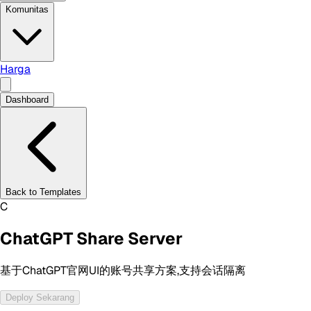
Komunitas
Harga
Dashboard
Back to Templates
C
ChatGPT Share Server
基于ChatGPT官网UI的账号共享方案,支持会话隔离
Deploy Sekarang