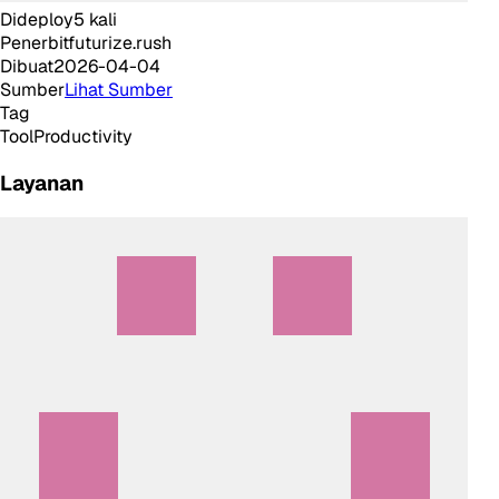
Dideploy
5
kali
Penerbit
futurize.rush
Dibuat
2026-04-04
Sumber
Lihat Sumber
Tag
Tool
Productivity
Layanan