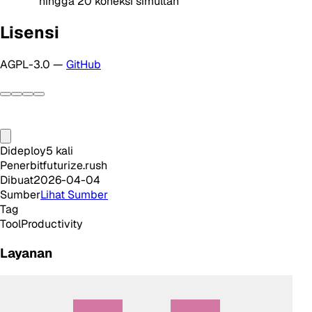
hingga 20 koneksi simultan
Lisensi
AGPL-3.0 —
GitHub
Dideploy
5
kali
Penerbit
futurize.rush
Dibuat
2026-04-04
Sumber
Lihat Sumber
Tag
Tool
Productivity
Layanan