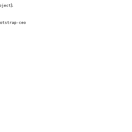
).
oject
otstrap-ceo