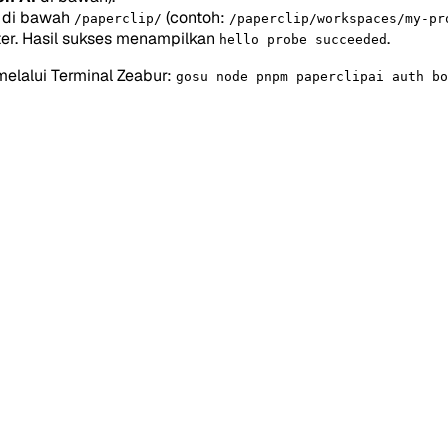
 di bawah
(contoh:
/paperclip/
/paperclip/workspaces/my-pr
er. Hasil sukses menampilkan
.
hello probe succeeded
lalui Terminal Zeabur:
gosu node pnpm paperclipai auth bo