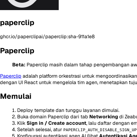
paperclip
ghcr.io/paperclipai/paperclip:sha-911a1e8
Paperclip
Beta:
Paperclip masih dalam tahap pengembangan awal
Paperclip
adalah platform orkestrasi untuk mengoordinasikan
dengan UI React untuk mengelola tim agen, menetapkan tuju
Memulai
Deploy template dan tunggu layanan dimulai.
Buka domain Paperclip dari tab
Networking
di Zeabu
Klik
Sign in / Create account
, lalu daftar dengan 
Setelah selesai, atur
PAPERCLIP_AUTH_DISABLE_SIGN_UP
Konfigurasi autentikasi agen AI (lihat
Autentikasi Ag