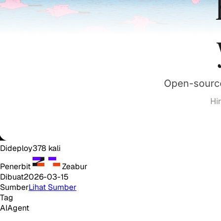
Dideploy
378
kali
Penerbit
Zeabur
Dibuat
2026-03-15
Sumber
Lihat Sumber
Tag
AI
Agent