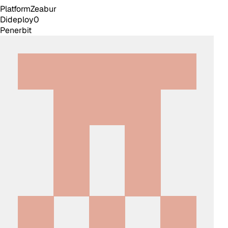
Platform
Zeabur
Dideploy
0
Penerbit