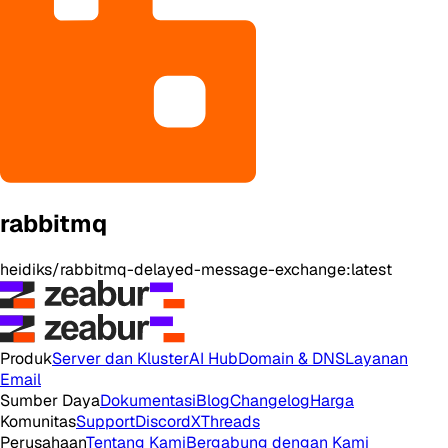
rabbitmq
heidiks/rabbitmq-delayed-message-exchange:latest
Produk
Server dan Kluster
AI Hub
Domain & DNS
Layanan
Email
Sumber Daya
Dokumentasi
Blog
Changelog
Harga
Komunitas
Support
Discord
X
Threads
Perusahaan
Tentang Kami
Bergabung dengan Kami