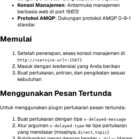
Konsol Manajemen
: Antarmuka manajemen
berbasis web di port 15672
Protokol AMQP
: Dukungan protokol AMQP 0-9-1
standar
Memulai
Setelah penerapan, akses konsol manajemen di
http://<service-url>:15672
Masuk dengan kredensial yang Anda berikan
Buat pertukaran, antrian, dan pengikatan sesuai
kebutuhan
Menggunakan Pesan Tertunda
Untuk menggunakan plugin pertukaran pesan tertunda:
Buat pertukaran dengan tipe
x-delayed-message
Atur argumen
ke tipe pertukaran
x-delayed-type
yang mendasar (misalnya,
,
)
direct
topic
Publikasikan pesan dengan header
(dalam
x-delay