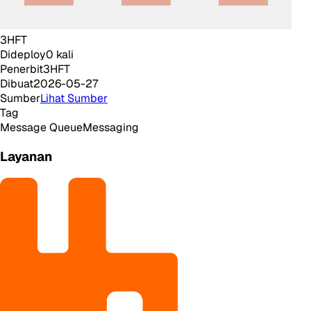
3HFT
Dideploy
0
kali
Penerbit
3HFT
Dibuat
2026-05-27
Sumber
Lihat Sumber
Tag
Message Queue
Messaging
Layanan