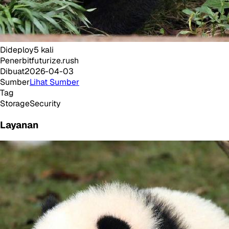
Dideploy
5
kali
Penerbit
futurize.rush
Dibuat
2026-04-03
Sumber
Lihat Sumber
Tag
Storage
Security
Layanan