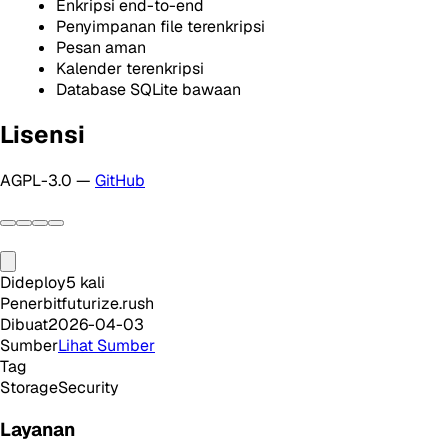
Enkripsi end-to-end
Penyimpanan file terenkripsi
Pesan aman
Kalender terenkripsi
Database SQLite bawaan
Lisensi
AGPL-3.0 —
GitHub
Dideploy
5
kali
Penerbit
futurize.rush
Dibuat
2026-04-03
Sumber
Lihat Sumber
Tag
Storage
Security
Layanan