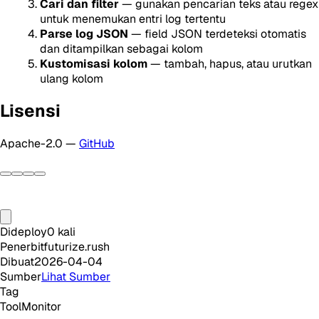
Cari dan filter
— gunakan pencarian teks atau regex
untuk menemukan entri log tertentu
Parse log JSON
— field JSON terdeteksi otomatis
dan ditampilkan sebagai kolom
Kustomisasi kolom
— tambah, hapus, atau urutkan
ulang kolom
Lisensi
Apache-2.0 —
GitHub
Dideploy
0
kali
Penerbit
futurize.rush
Dibuat
2026-04-04
Sumber
Lihat Sumber
Tag
Tool
Monitor