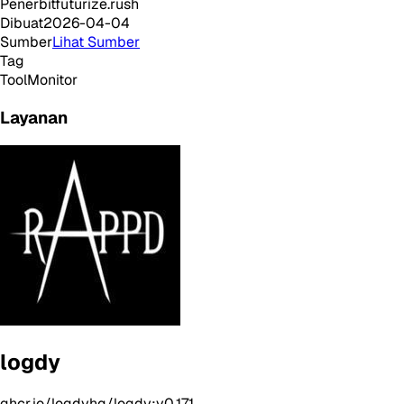
Penerbit
futurize.rush
Dibuat
2026-04-04
Sumber
Lihat Sumber
Tag
Tool
Monitor
Layanan
logdy
ghcr.io/logdyhq/logdy:v0.17.1