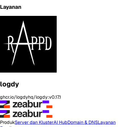
Layanan
logdy
ghcr.io/logdyhq/logdy:v0.17.1
Produk
Server dan Kluster
AI Hub
Domain & DNS
Layanan