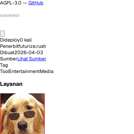
AGPL-3.0 —
GitHub
Dideploy
0
kali
Penerbit
futurize.rush
Dibuat
2026-04-03
Sumber
Lihat Sumber
Tag
Tool
Entertainment
Media
Layanan