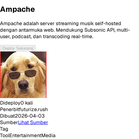
Ampache
Ampache adalah server streaming musik self-hosted
dengan antarmuka web. Mendukung Subsonic API, multi-
user, podcast, dan transcoding real-time.
Deploy Sekarang
Dideploy
0
kali
Penerbit
futurize.rush
Dibuat
2026-04-03
Sumber
Lihat Sumber
Tag
Tool
Entertainment
Media