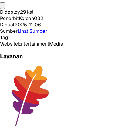
Dideploy
29
kali
Penerbit
Korean032
Dibuat
2025-11-06
Sumber
Lihat Sumber
Tag
Website
Entertainment
Media
Layanan