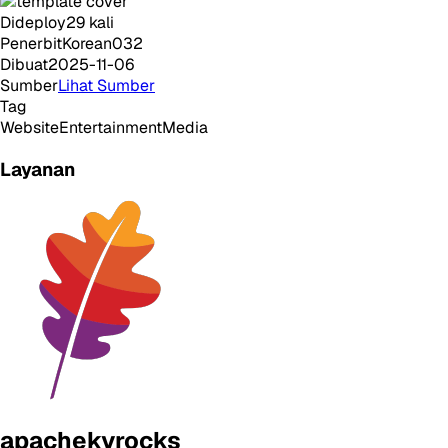
Dideploy
29
kali
Penerbit
Korean032
Dibuat
2025-11-06
Sumber
Lihat Sumber
Tag
Website
Entertainment
Media
Layanan
apachekvrocks