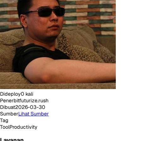
Dideploy
0
kali
Penerbit
futurize.rush
Dibuat
2026-03-30
Sumber
Lihat Sumber
Tag
Tool
Productivity
Layanan