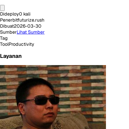
Dideploy
0
kali
Penerbit
futurize.rush
Dibuat
2026-03-30
Sumber
Lihat Sumber
Tag
Tool
Productivity
Layanan