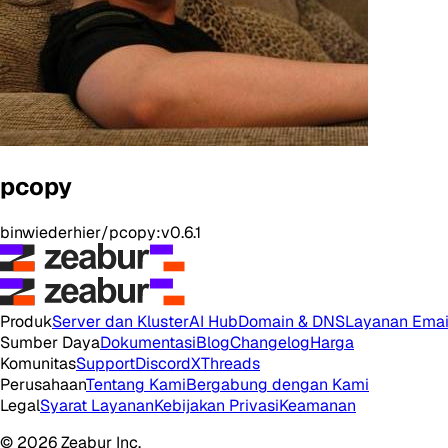
pcopy
binwiederhier/pcopy:v0.6.1
Produk
Server dan Kluster
AI Hub
Domain & DNS
Layanan Emai
Sumber Daya
Dokumentasi
Blog
Changelog
Harga
Komunitas
Support
Discord
X
Threads
Perusahaan
Tentang Kami
Bergabung dengan Kami
Legal
Syarat Layanan
Kebijakan Privasi
Keamanan
© 2026 Zeabur Inc.