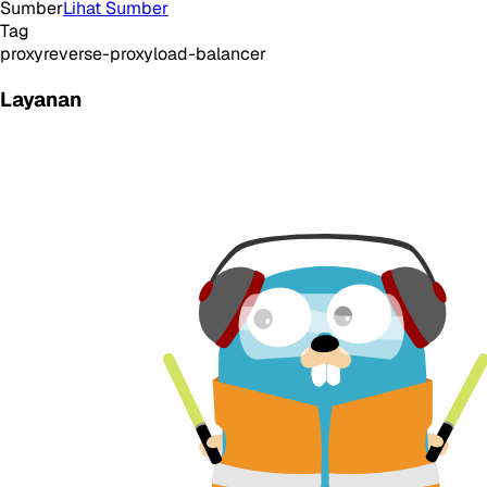
Sumber
Lihat Sumber
Tag
proxy
reverse-proxy
load-balancer
Layanan