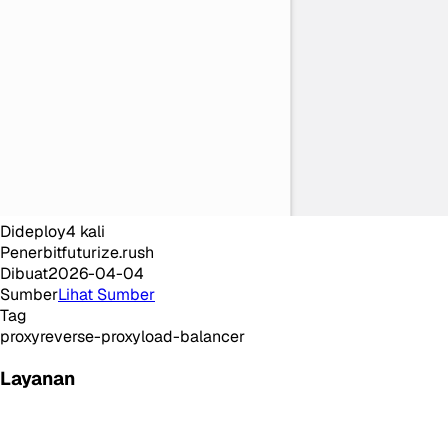
Dideploy
4
kali
Penerbit
futurize.rush
Dibuat
2026-04-04
Sumber
Lihat Sumber
Tag
proxy
reverse-proxy
load-balancer
Layanan