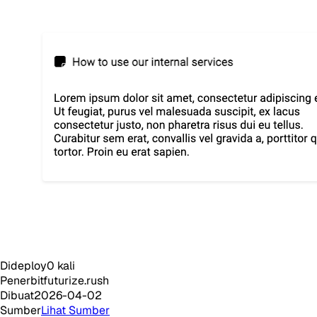
Dideploy
0
kali
Penerbit
futurize.rush
Dibuat
2026-04-02
Sumber
Lihat Sumber