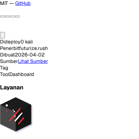
MIT —
GitHub
Dideploy
0
kali
Penerbit
futurize.rush
Dibuat
2026-04-02
Sumber
Lihat Sumber
Tag
Tool
Dashboard
Layanan